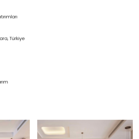
ırımları
ra, Türkiye
:
arım