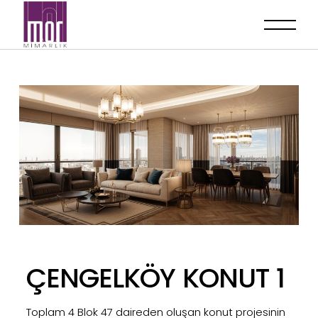
ÇENGELKÖY KONUT 1
Toplam 4 Blok 47 daireden oluşan konut projesinin