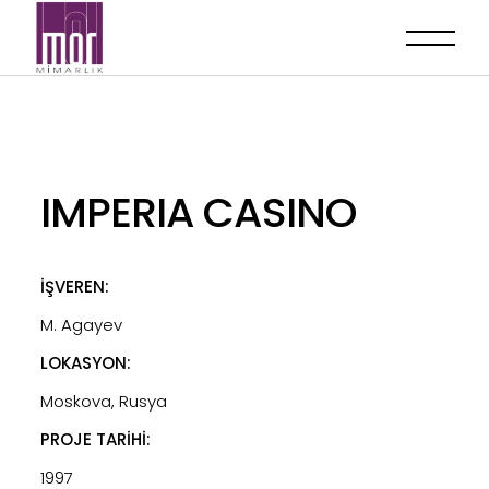
IMPERIA CASINO
İŞVEREN:
M. Agayev
LOKASYON:
Moskova, Rusya
PROJE TARİHİ:
1997